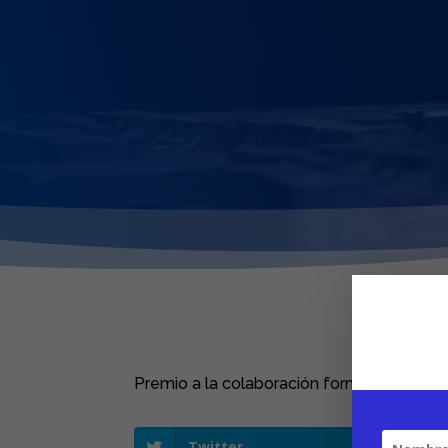
Premio a la colaboración formativa del I.E.S
Twitter
Li