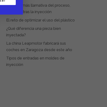
te!
La parte más llamativa del proceso,
empieza tras la inyección
El reto de optimizar el uso del plástico
¿Qué diferencia una pieza bien
inyectada?
La china Leapmotor fabricará sus
coches en Zaragoza desde este año
Tipos de entradas en moldes de
inyección