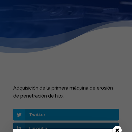
Adquisición de la primera máquina de erosión
de penetración de hilo.
Twitter
LinkedIn