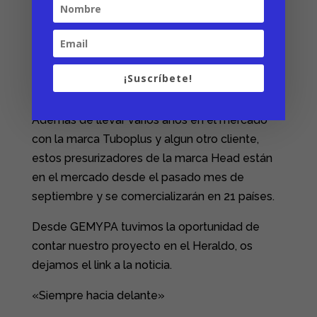
presurizadores el tiempo de vida de las pelotas
es mucho mayor y con ello se consigue evitar
producción de numerosos kilos de caucho,
material del cual están hechas dichas pelotas y
¡Suscríbete!
que es muy complicado de reciclar.
Ademas de llevar varios años en el mercado
con la marca Tuboplus y algun otro cliente,
estos presurizadores de la marca Head están
en el mercado desde el pasado mes de
septiembre y se comercializarán en 21 países.
Desde GEMYPA tuvimos la oportunidad de
contar nuestro proyecto en el Heraldo, os
dejamos el link a la noticia.
«Siempre hacia delante»