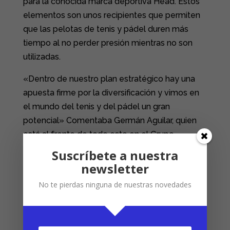
para la conocida marca deportiva Head. Estos
elementos son unos recipientes que permiten
que las pelotas de tenis y pádel duren más
tiempo al no perder presión mientras no son
utilizadas.
«Dentro de nuestro plan estratégico hay una
apuesta firme por la diversificación y vimos en
el mundo del tenis y del pádel un gran
potencial» Comentaba Germán Aguilar, quien
está al frente de todo esto en el Grupo
Empresarial Mypa.
Suscríbete a nuestra
newsletter
En grupo MYPA hemos apostado por estos
presurizadores ya que también contribuyen a la
No te pierdas ninguna de nuestras novedades
sostenibilidad del medio ambiente, tema muy
importante y uno de nuestros valores
principales en la empresa. Gracias a estos