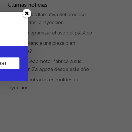
Últimas noticias
La parte más llamativa del proceso,
empieza tras la inyección
El reto de optimizar el uso del plástico
¿Qué diferencia una pieza bien
inyectada?
La china Leapmotor fabricará sus
te!
coches en Zaragoza desde este año
Tipos de entradas en moldes de
inyección