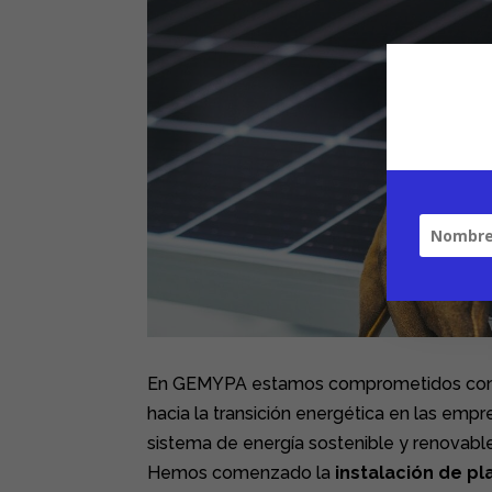
En GEMYPA estamos comprometidos con e
hacia la transición energética en las emp
sistema de energía sostenible y renovable
Hemos comenzado la
instalación de pl