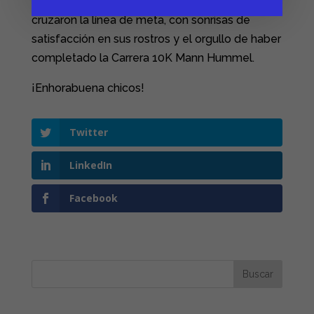
Y entre aplausos, nuestros valientes corredores
cruzaron la línea de meta, con sonrisas de
satisfacción en sus rostros y el orgullo de haber
completado la Carrera 10K Mann Hummel.
¡Enhorabuena chicos!
Twitter
LinkedIn
Facebook