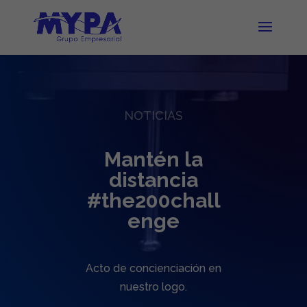
NOTICIAS
Mantén la
distancia
#the200chall
enge
Acto de concienciación en
nuestro logo.