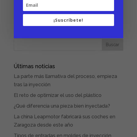
Facebook
¡Suscríbete!
Últimas noticias
La parte más llamativa del proceso, empieza
tras la inyección
El reto de optimizar el uso del plástico
¿Qué diferencia una pieza bien inyectada?
La china Leapmotor fabricará sus coches en
Zaragoza desde este año
Tipos de entradas en moldes de inyección