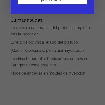
Últimas noticias
La parte más llamativa del proceso, empieza
tras la inyección
El reto de optimizar el uso del plástico
¿Qué diferencia una pieza bien inyectada?
La china Leapmotor fabricará sus coches en
Zaragoza desde este año
Tipos de entradas en moldes de inyección