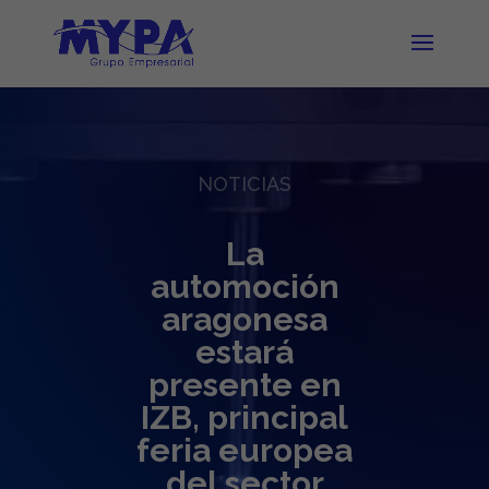
NOTICIAS
La
automoción
aragonesa
estará
presente en
IZB, principal
feria europea
del sector