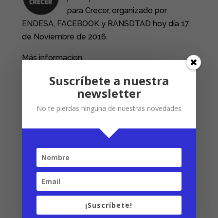
para Crecer, organizado por
ENDESA, FACEBOOK y RANSDTAD hoy día 17
de Noviembre de 2016.
Más informacion
en
https://clavesparacrecer.xeven.net/#/
Suscríbete a nuestra
newsletter
Twitter
No te pierdas ninguna de nuestras novedades
LinkedIn
Facebook
¡Suscríbete!