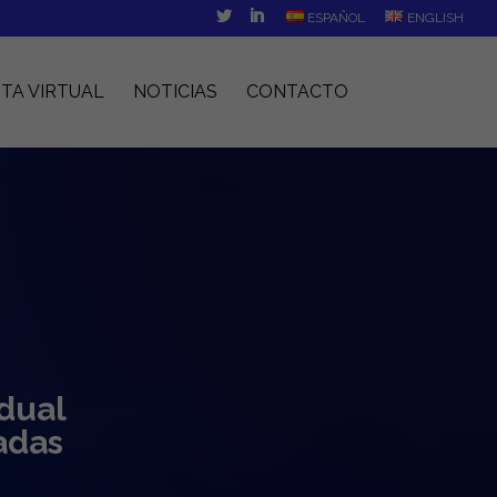
ESPAÑOL
ENGLISH
ITA VIRTUAL
NOTICIAS
CONTACTO
 dual
adas