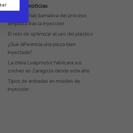
te!
Últimas noticias
La parte más llamativa del proceso,
empieza tras la inyección
El reto de optimizar el uso del plástico
¿Qué diferencia una pieza bien
inyectada?
La china Leapmotor fabricará sus
coches en Zaragoza desde este año
Tipos de entradas en moldes de
inyección