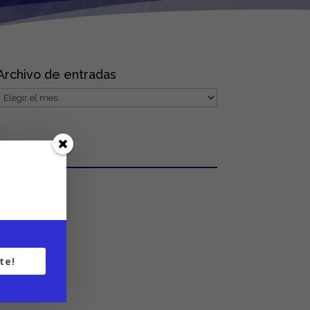
Archivo de entradas
Archivo
de
entradas
te!