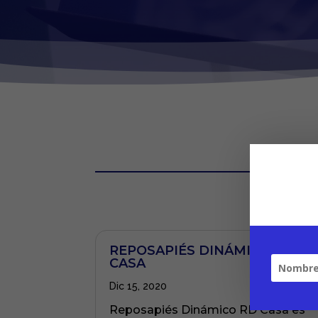
REPOSAPIÉS DINÁMICO RD
CASA
Dic 15, 2020
Reposapiés Dinámico RD Casa es