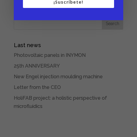
¡Suscríbete!
Last news
Photovoltaic panels in INYMON
25th ANNIVERSARY
New Engel injection moulding machine
Letter from the CEO
HoliFAB project: a holistic perspective of
microfluidics