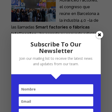
Advanced Factories,
el congreso que
reúne en Barcelona a
la industria 4.0 –la de
las llamadas
Smart factories o fábricas
inteligentes-
, ha cerrado su segunda edición
con más asistentes 12.000 congresistas y
Subscribe To Our
visitantes.
Newsletter
Fuente:
http://www.lavanguardia.com
/
Noticia
Join our mailing list to receive the latest news
and updates from our team.
Completa.
Twitter
LinkedIn
Facebook