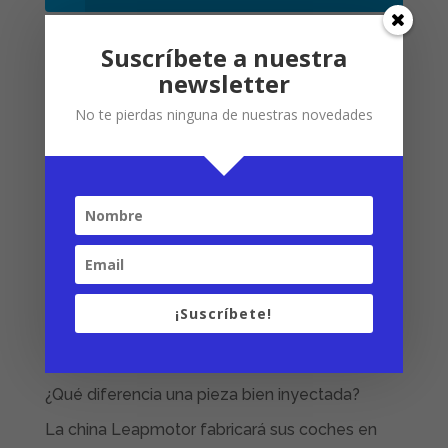
LinkedIn
Suscríbete a nuestra
newsletter
Facebook
No te pierdas ninguna de nuestras novedades
Últimas noticias
La parte más llamativa del proceso, empieza
¡Suscríbete!
tras la inyección
El reto de optimizar el uso del plástico
¿Qué diferencia una pieza bien inyectada?
La china Leapmotor fabricará sus coches en